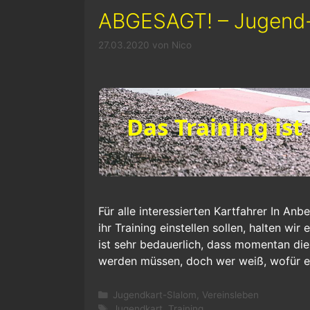
ABGESAGT! – Jugend-
27.03.2020
von
Nico
Für alle interessierten Kartfahrer In An
ihr Training einstellen sollen, halten wir
ist sehr bedauerlich, dass momentan di
werden müssen, doch wer weiß, wofür es
Kategorien
Jugendkart-Slalom
,
Vereinsleben
Schlagwörter
Jugendkart
,
Training