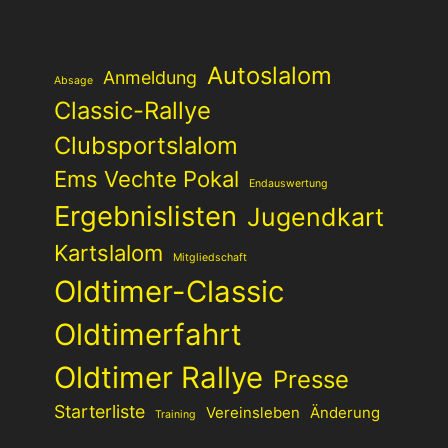
Autoslalom
Anmeldung
Absage
Classic-Rallye
Clubsportslalom
Ems Vechte Pokal
Endauswertung
Ergebnislisten
Jugendkart
Kartslalom
Mitgliedschaft
Oldtimer-Classic
Oldtimerfahrt
Oldtimer Rallye
Presse
Starterliste
Vereinsleben
Änderung
Training