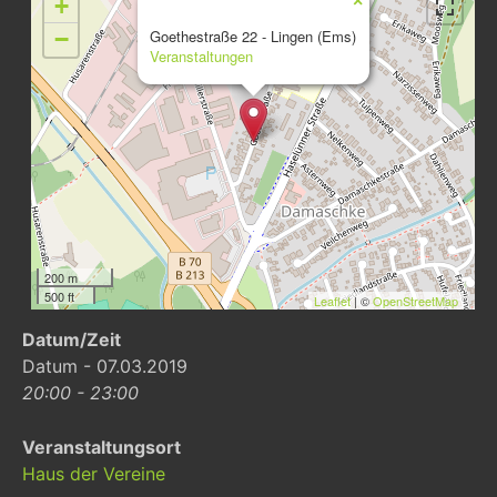
×
+
−
Goethestraße 22 - Lingen (Ems)
Veranstaltungen
200 m
500 ft
Leaflet
| ©
OpenStreetMap
Datum/Zeit
Datum - 07.03.2019
20:00 - 23:00
Veranstaltungsort
Haus der Vereine