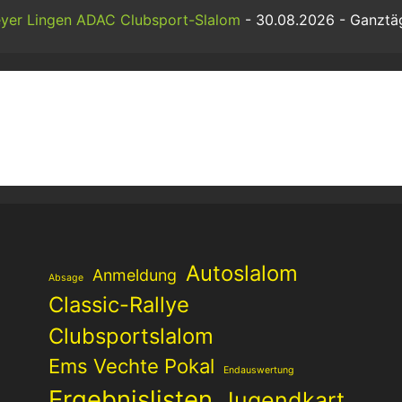
yer Lingen ADAC Clubsport-Slalom
- 30.08.2026 - Ganztä
Autoslalom
Anmeldung
Absage
Classic-Rallye
Clubsportslalom
Ems Vechte Pokal
Endauswertung
Ergebnislisten
Jugendkart