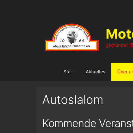
Zum
Inhalt
springen
Mot
gegründet 19
Start
Aktuelles
Über u
Autoslalom
Kommende Veranst