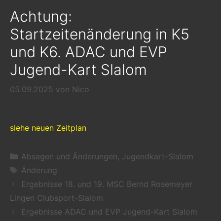
Achtung:
Startzeitenänderung in K5
und K6. ADAC und EVP
Jugend-Kart Slalom
05.09.2025
von
Nico
siehe neuen Zeitplan
Kategorien
Absagen und Änderungen
,
Jugendkart-Slalom
Schlagwörter
Änderung
Ergebnisse 18. und 19. MSC Bernd Rosemeyer
Lingen Clubsport-Slalom
Ergebnisse ADAC und EVP Jugend-Kart Slalom